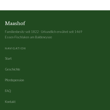
Maashof
Familienbesitz seit 1822 · Urkundlich erwähnt seit 1469
Essen-Fischlaken am Baldeneysee
NAVIGATION
Start
Geschichte
Pferdepension
FAQ
Kontakt