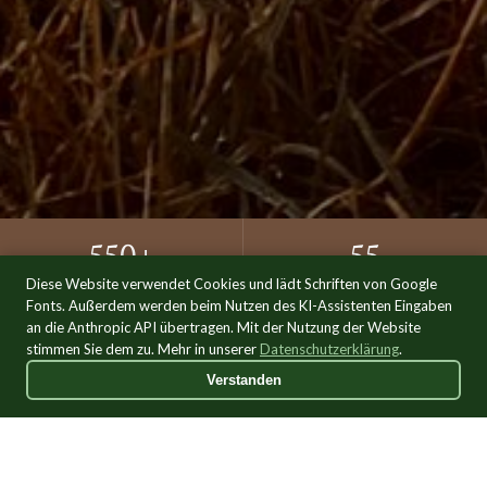
550+
55
Diese Website verwendet Cookies und lädt Schriften von Google
JAHRE GESCHICHTE
EINSTELLPLÄTZE
Fonts. Außerdem werden beim Nutzen des KI-Assistenten Eingaben
an die Anthropic API übertragen. Mit der Nutzung der Website
2+3
1971
stimmen Sie dem zu. Mehr in unserer
Datenschutzerklärung
.
Verstanden
HALLEN & PLÄTZE
REITVEREIN GEGR.