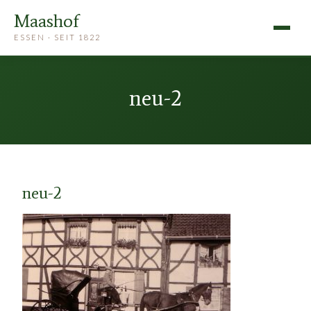
Maashof
ESSEN · SEIT 1822
neu-2
neu-2