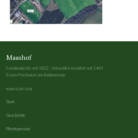
Maashof
Familienbesitz seit 1822 · Urkundlich erwähnt seit 1469
Essen-Fischlaken am Baldeneysee
NAVIGATION
Start
Geschichte
Pferdepension