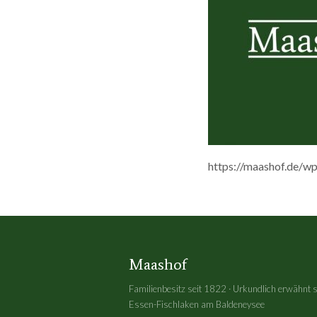
https://maashof.de/w
Maashof
Familienbesitz seit 1822 · Urkundlich erwähnt 
Essen-Fischlaken am Baldeneysee