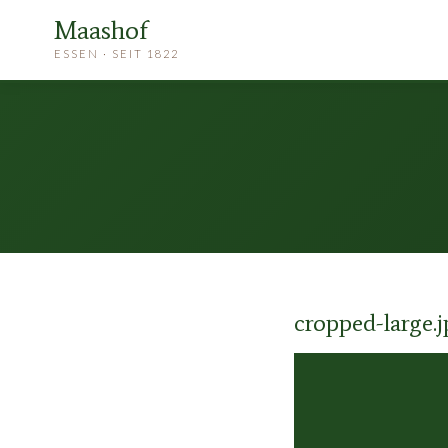
Maashof
ESSEN · SEIT 1822
cropped-large.