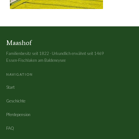
Maashof
Familienbesitz seit 1822 · Urkundlich erwähnt seit 1469
Essen-Fischlaken am Baldeneysee
NAVIGATION
Start
Geschichte
Pferdepension
FAQ