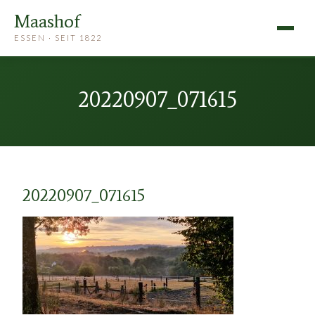
Maashof
ESSEN · SEIT 1822
20220907_071615
20220907_071615