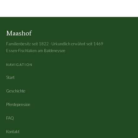
Maashof
Familienbesitz seit 1822 · Urkundlich erwähnt seit 1469
Essen-Fischlaken am Baldeneysee
NAVIGATION
Start
Geschichte
Pferdepension
FAQ
Kontakt