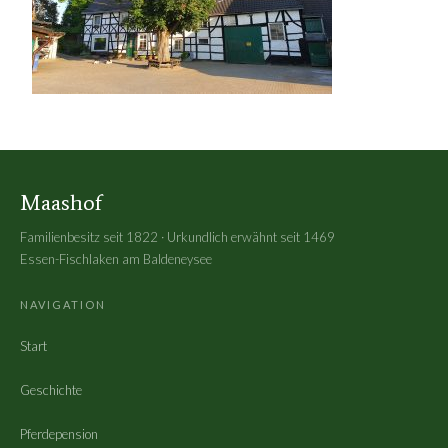
Maashof
Familienbesitz seit 1822 · Urkundlich erwähnt seit 1469
Essen-Fischlaken am Baldeneysee
NAVIGATION
Start
Geschichte
Pferdepension